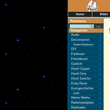
Home
Bilder
Submenu
Kategorien
Audio
Dissonanzen
SeelenStriptease
DIY
Farbkram
Fremdlesen
Gedicht
Hund Casper
Hund Gina
Hund Sancho
KinkyTexte
Kurzgeschichte
pride
Meine Werke
Rattenspielplatz
Rattitüden