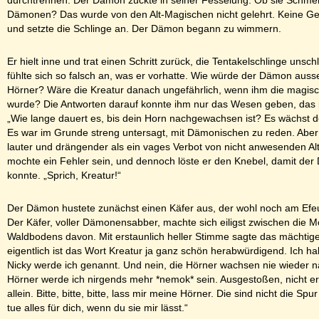
Dämonen? Das wurde von den Alt-Magischen nicht gelehrt. Keine Gefü
und setzte die Schlinge an. Der Dämon begann zu wimmern.
Er hielt inne und trat einen Schritt zurück, die Tentakelschlinge unsch
fühlte sich so falsch an, was er vorhatte. Wie würde der Dämon aus
Hörner? Wäre die Kreatur danach ungefährlich, wenn ihm die magi
wurde? Die Antworten darauf konnte ihm nur das Wesen geben, das 
„Wie lange dauert es, bis dein Horn nachgewachsen ist? Es wächst 
Es war im Grunde streng untersagt, mit Dämonischen zu reden. Aber
lauter und drängender als ein vages Verbot von nicht anwesenden Al
mochte ein Fehler sein, und dennoch löste er den Knebel, damit de
konnte. „Sprich, Kreatur!“
Der Dämon hustete zunächst einen Käfer aus, der wohl noch am Efe
Der Käfer, voller Dämonensabber, machte sich eiligst zwischen die M
Waldbodens davon. Mit erstaunlich heller Stimme sagte das mächtig
eigentlich ist das Wort Kreatur ja ganz schön herabwürdigend. Ich 
Nicky werde ich genannt. Und nein, die Hörner wachsen nie wieder n
Hörner werde ich nirgends mehr *nemok* sein. Ausgestoßen, nicht 
allein. Bitte, bitte, bitte, lass mir meine Hörner. Die sind nicht die Spu
tue alles für dich, wenn du sie mir lässt.“