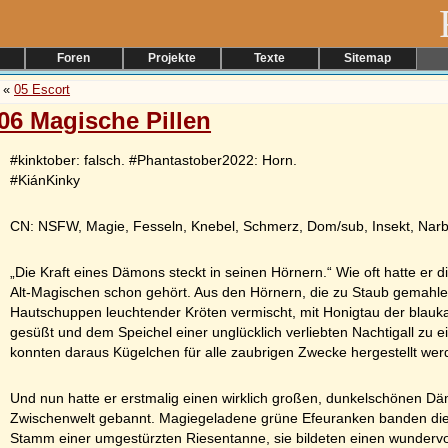
Foren
Projekte
Texte
Sitemap
«
05 Escort
06 Magische Pillen
#kinktober: falsch. #Phantastober2022: Horn.
#KiánKinky
CN: NSFW, Magie, Fesseln, Knebel, Schmerz, Dom/sub, Insekt, Nar
„Die Kraft eines Dämons steckt in seinen Hörnern.“ Wie oft hatte er 
Alt-Magischen schon gehört. Aus den Hörnern, die zu Staub gemahle
Hautschuppen leuchtender Kröten vermischt, mit Honigtau der blaukar
gesüßt und dem Speichel einer unglücklich verliebten Nachtigall zu e
konnten daraus Kügelchen für alle zaubrigen Zwecke hergestellt wer
Und nun hatte er erstmalig einen wirklich großen, dunkelschönen D
Zwischenwelt gebannt. Magiegeladene grüne Efeuranken banden die
Stamm einer umgestürzten Riesentanne, sie bildeten einen wundervo