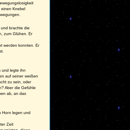
Bewegungslosigkeit
 einen Knebel
Bewegungen.
 und brachte die
n, zum Glühen. Er
tet werden konnten. Er
st.
h und legte ihn
en auf seiner weißen
cht zu sein, oder
n? Aber die Gefühle
ben ab, an das
n Horn legen und
ter Zeit
z spürten, diese