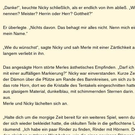
„Danke!“, keuchte Nicky schließlich, als er endlich von ihm abließ. „Wi
nennen? Meister? Herrin oder Herr? Gottheit?“
Er überlegte. „Nichts davon. Das behagt mir alles nicht. Nenn mich ei
mein Name.“
„Wie du wünschst“, sagte Nicky und sah Merle mit einer Zärtlichkeit an
langem verliebt in ihn.
Das angesägte Horn störte Merles ästhetisches Empfinden. „Darf ich d
mit einer auffälligen Markierung?“ Nicky war einverstanden. Kurze Ze
der Dämon über die Pfütze am Rande des Bannkreises, um sich zu 
das rote Horn, dort wo die Kristalle des Tentakels eingeschnitten hat
aus glasigem Material, dunkelblau, mit schimmernden Sternen darin
aus.
Merle und Nicky lächelten sich an.
„Halte dich um die morgige Zeit bereit für ein weiteres Spiel, wenn d
der sich wieder bekleidet hatte, die okkulten Teile in die geflochte
räumend. „Ich habe ein paar Rinder zu finden, Rinder mit Hörnern. D