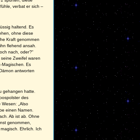
hle, verbat er sich –
lüssig haltend. Es
sehen, ohne diese
sche Kraft genommen
ihn flehend ansah.
doch nach, oder?“
 seine Zweifel waren
t-Magischen. Es
r Dämon antworten
u gehangen hatte.
oospolster des
e Wesen: „Also
habe einen Namen.
ach. Ab ist ab. Ohne
ernst genommen,
r magisch. Ehrlich. Ich