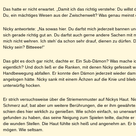
Das hatte er nicht erwartet. „Damit ich das richtig verstehe: Du willst
Du, ein mächtiges Wesen aus der Zwischenwelt? Was genau meinst 
Nicky antwortete: „Na sowas hier. Du darfst mich jederzeit bannen und
sich gerade richtig gut an. Du darfst auch gerne andere Sachen mit 
mich nicht wehren. Ich steh’ da schon sehr drauf, dienen zu dürfen. D
Nicky sein? Bitteeee!“
Das gibt es doch gar nicht, dachte er. Ein Sub-Dämon? Was mache i
eigentlich? Und doch ließ er die Ranken, mit denen Nicky gefesselt wa
Handbewegung abfallen. Er konnte den Dämon jederzeit wieder damit f
angelogen hätte. Nicky sank mit einem Ächzen auf die Knie und blieb 
unterwürfig hocken.
Er strich versuchsweise über die Striemenmuster auf Nickys Haut. Nic
Schmerz auf, bat aber um weitere Berührungen, die er ihm gewähr
schien dies hier wirklich zu genießen. Wie schön einfach, so unerwa
gefunden zu haben, das seine Neigung zum Spielen teilte, dachte er 
die wunden Stellen. Die Haut fühlte sich heiß und angenehm an. Er 
mögen. Wie seltsam.