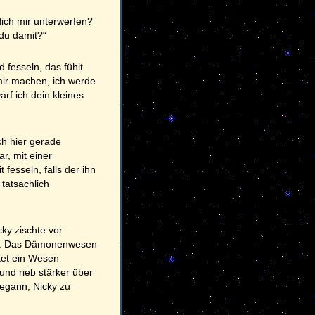
 dich mir unterwerfen?
du damit?“
 fesseln, das fühlt
mir machen, ich werde
arf ich dein kleines
ch hier gerade
r, mit einer
esseln, falls der ihn
tatsächlich
ky zischte vor
te. Das Dämonenwesen
rtet ein Wesen
und rieb stärker über
begann, Nicky zu