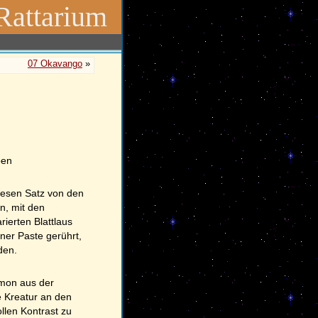
Rattarium
07 Okavango
»
ben
diesen Satz von den
n, mit den
ierten Blattlaus
iner Paste gerührt,
den.
ämon aus der
 Kreatur an den
llen Kontrast zu