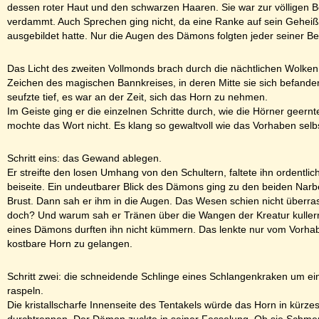
dessen roter Haut und den schwarzen Haaren. Sie war zur völligen 
verdammt. Auch Sprechen ging nicht, da eine Ranke auf sein Geheiß
ausgebildet hatte. Nur die Augen des Dämons folgten jeder seiner 
Das Licht des zweiten Vollmonds brach durch die nächtlichen Wolken
Zeichen des magischen Bannkreises, in deren Mitte sie sich befande
seufzte tief, es war an der Zeit, sich das Horn zu nehmen.
Im Geiste ging er die einzelnen Schritte durch, wie die Hörner geern
mochte das Wort nicht. Es klang so gewaltvoll wie das Vorhaben selb
Schritt eins: das Gewand ablegen.
Er streifte den losen Umhang von den Schultern, faltete ihn ordentlic
beiseite. Ein undeutbarer Blick des Dämons ging zu den beiden Narb
Brust. Dann sah er ihm in die Augen. Das Wesen schien nicht überras
doch? Und warum sah er Tränen über die Wangen der Kreatur kuller
eines Dämons durften ihn nicht kümmern. Das lenkte nur vom Vorha
kostbare Horn zu gelangen.
Schritt zwei: die schneidende Schlinge eines Schlangenkraken um ei
raspeln.
Die kristallscharfe Innenseite des Tentakels würde das Horn in kürzes
durchtrennen. Der Dämon zuckte in seiner Fesselung. Ob sie Schmer