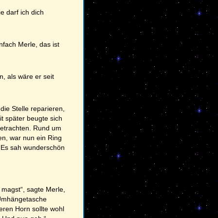
e darf ich dich
nfach Merle, das ist
, als wäre er seit
ie Stelle reparieren,
it später beugte sich
betrachten. Rund um
ten, war nun ein Ring
. Es sah wunderschön
u magst“, sagte Merle,
ne Umhängetasche
eren Horn sollte wohl