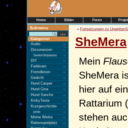
Home
Bilder
Foren
Proje
Submenu
«
Fortsetzungen zu UnwrittenS
SheMera
Kategorien
Audio
Dissonanzen
SeelenStriptease
Mein
Flaus
DIY
Farbkram
SheMera i
Fremdlesen
Gedicht
Hund Casper
hier auf ei
Hund Gina
Hund Sancho
Rattarium 
KinkyTexte
Kurzgeschichte
pride
stehen auc
Meine Werke
Rattenspielplatz