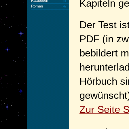
Kapiteln gel
Rattitüden
Roman
Der Test is
PDF (in zw
bebildert 
herunterla
Hörbuch si
gewünscht)
Zur Seite 