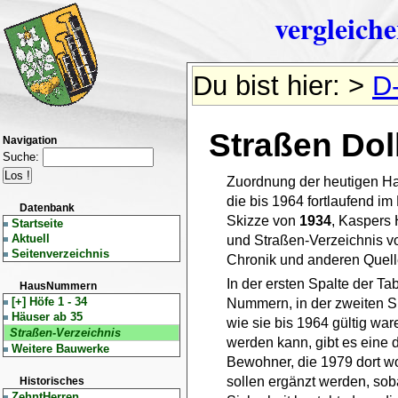
vergleich
Du bist hier:
>
D-
Straßen Dol
Navigation
Suche:
Zuordnung der heutigen 
die bis 1964 fortlaufend im
Datenbank
Skizze von
1934
, Kaspers
Startseite
Aktuell
und Straßen-Verzeichnis 
Seitenverzeichnis
Chronik und anderen Quelle
In der ersten Spalte der Ta
HausNummern
[+]
Höfe 1 - 34
Nummern, in der zweiten S
Häuser ab 35
wie sie bis 1964 gültig wa
Straßen-Verzeichnis
werden kann, gibt es eine 
Weitere Bauwerke
Bewohner, die 1979 dort w
sollen ergänzt werden, soba
Historisches
ZehntHerren