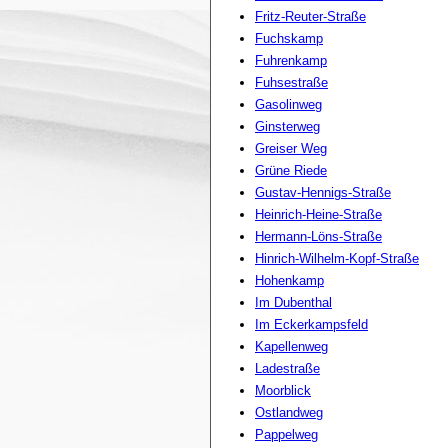
Fritz-Reuter-Straße
Fuchskamp
Fuhrenkamp
Fuhsestraße
Gasolinweg
Ginsterweg
Greiser Weg
Grüne Riede
Gustav-Hennigs-Straße
Heinrich-Heine-Straße
Hermann-Löns-Straße
Hinrich-Wilhelm-Kopf-Straße
Hohenkamp
Im Dubenthal
Im Eckerkampsfeld
Kapellenweg
Ladestraße
Moorblick
Ostlandweg
Pappelweg