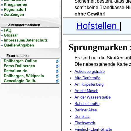
Sicherheit besteht, dass d
Kriegsherren
somit keine Brandkasse-N
Regionsdorf
ohne Gewähr!
ZeitZeugen
Hofstellen
|
Seiteninformationen
FAQ
Glossar
Impressum/Datenschutz
Sprungmarken z
QuellenAngaben
Externe Links
Es sind nur die Straßen au
Dollbergen Online
Die nebenstehende Karte z
Fotos Dollbergen
Rattarium.de
Ackersbergstraße
Dollbergen, Wikipedia
Alte Dorfstraße
Genealogie Dollb.
Am Kapellenberg
An der Masch
An der Wasserstraße
Bahnhofstraße
Berliner Allee
Dorfplatz
Flachsworth
Friedrich-Ebert-Straße