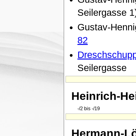
Seilergasse 
Gustav-Hennig
82
Dreschschup
Seilergasse
Heinrich-He
-/2 bis -/19
Hermann-Lö