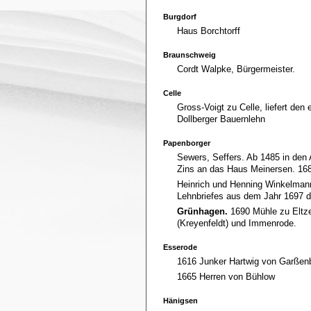
Burgdorf
Haus Borchtorff
Braunschweig
Cordt Walpke, Bürgermeister.
Celle
Gross-Voigt zu Celle, liefert d
Dollberger Bauernlehn
Papenborger
Sewers, Seffers. Ab 1485 in den
Zins an das Haus Meinersen. 168
Heinrich und Henning Winkelman
Lehnbriefes aus dem Jahr 1697 d
Grünhagen.
1690 Mühle zu Eltze
(Kreyenfeldt) und Immenrode.
Esserode
1616 Junker Hartwig von Garßenbü
1665 Herren von Bühlow
Hänigsen