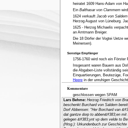
heiratet 1609 Hans-Adam von Ha
Ein
Balthasar von Clammern
wird
1624 verkauft
Jacob von Saldern
Herzog August von Lüneburg. Jac
1625 - Herzog Michaelis verpach
an Amtmann Breiger.
Die 18 Dörfer der Vogtei Uetze 
Meinersen).
Sonstige Empfänger
1756-1760 wird noch ein Förster
Insgesamt waren Bauern aus Doll
die Abgaben-Liste vollständig sei
Einquartierungen, Beutezüge, Fo
Heere
in der unruhigen Geschicht
Kommentare
geschlossen wegen SPAM
Lars Behme:
Herzog Friedrich von Br
beschenkt Burchard von Saldern berei
Dorf Abbensen: "Her Borchard van &#38
dat gantze dorp to abben&#383;en mit 
gelegen &#383;ynt vp dem velde to Bet
(Hrsg.): Urkundenbuch zur Geschichte