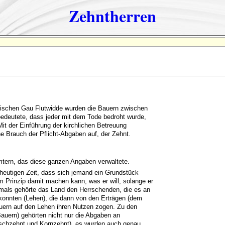
Zehntherren
sischen Gau Flutwidde wurden die Bauern zwischen
 bedeutete, dass jeder mit dem Tode bedroht wurde,
 Mit der Einführung der kirchlichen Betreuung
e Brauch der Pflicht-Abgaben auf, der Zehnt.
mtern, das diese ganzen Angaben verwaltete.
r heutigen Zeit, dass sich jemand ein Grundstück
im Prinzip damit machen kann, was er will, solange er
amals gehörte das Land den Herrschenden, die es an
konnten (Lehen), die dann von den Erträgen (dem
auern auf den Lehen ihren Nutzen zogen. Zu den
Bauern) gehörten nicht nur die Abgaben an
eischzehnt und Kornzehnt), es wurden auch genau