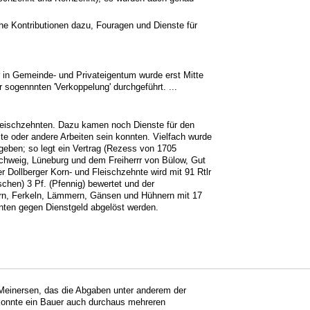
che Kontributionen dazu, Fouragen und Dienste für
in Gemeinde- und Privateigentum wurde erst Mitte
 sogennnten 'Verkoppelung' durchgeführt. ...
leischzehnten. Dazu kamen noch Dienste für den
e oder andere Arbeiten sein konnten. Vielfach wurde
egeben; so legt ein Vertrag (Rezess von 1705
hweig, Lüneburg und dem Freiherrr von Bülow, Gut
r Dollberger Korn- und Fleischzehnte wird mit 91 Rtlr
schen) 3 Pf. (Pfennig) bewertet und der
rn, Ferkeln, Lämmern, Gänsen und Hühnern mit 17
nnten gegen Dienstgeld abgelöst werden.
Meinersen, das die Abgaben unter anderem der
 konnte ein Bauer auch durchaus mehreren