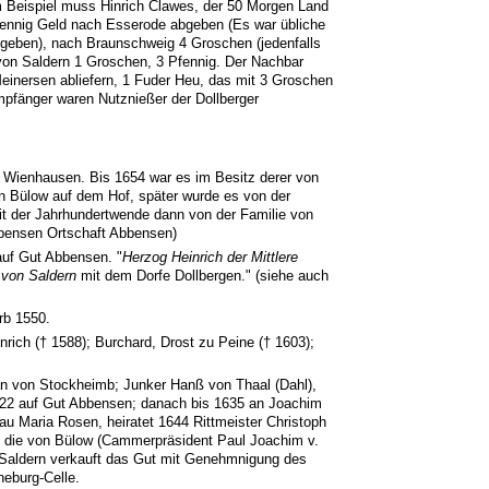
m Beispiel muss Hinrich Clawes, der 50 Morgen Land
fennig Geld nach Esserode abgeben (Es war übliche
 geben), nach Braunschweig 4 Groschen (jedenfalls
von Saldern 1 Groschen, 3 Pfennig. Der Nachbar
nersen abliefern, 1 Fuder Heu, das mit 3 Groschen
mpfänger waren Nutznießer der Dollberger
 Wienhausen. Bis 1654 war es im Besitz derer von
on Bülow auf dem Hof, später wurde es von der
it der Jahrhundertwende dann von der Familie von
bbensen Ortschaft Abbensen)
auf Gut Abbensen. "
Herzog Heinrich der Mittlere
 von Saldern
mit dem Dorfe Dollbergen." (siehe auch
rb 1550.
ich († 1588); Burchard, Drost zu Peine († 1603);
n von Stockheimb; Junker Hanß von Thaal (Dahl),
622 auf Gut Abbensen; danach bis 1635 an Joachim
rau Maria Rosen, heiratet 1644 Rittmeister Christoph
die von Bülow (Cammerpräsident Paul Joachim v.
n Saldern verkauft das Gut mit Genehmnigung des
neburg-Celle.