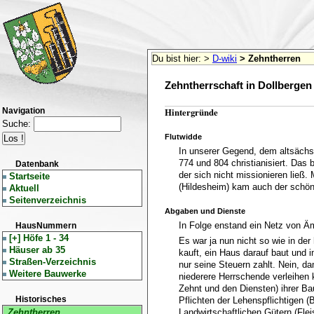
Du bist hier:
>
D-wiki
> Zehntherren
Zehntherrschaft in Dollbergen
Hintergründe
Navigation
Suche:
Flutwidde
In unserer Gegend, dem altsäch
774 und 804 christianisiert. Das
Datenbank
der sich nicht missionieren ließ.
Startseite
(Hildesheim) kam auch der schön
Aktuell
Seitenverzeichnis
Abgaben und Dienste
In Folge enstand ein Netz von Ä
HausNummern
[+]
Höfe 1 - 34
Es war ja nun nicht so wie in de
Häuser ab 35
kauft, ein Haus darauf baut und 
Straßen-Verzeichnis
nur seine Steuern zahlt. Nein, d
Weitere Bauwerke
niederere Herrschende verleihen 
Zehnt und den Diensten) ihrer B
Historisches
Pflichten der Lehenspflichtigen (
Zehntherren
Landwirtschaftlichen Gütern (Fl