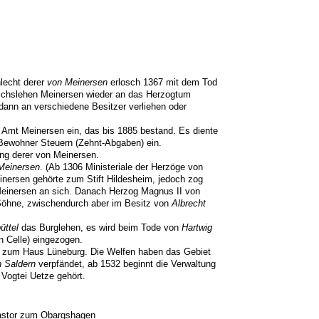
lecht derer
von Meinersen
erlosch 1367 mit dem Tod
eichslehen Meinersen wieder an das Herzogtum
ann an verschiedene Besitzer verliehen oder
 Amt Meinersen ein, das bis 1885 bestand. Es diente
Bewohner Steuern (Zehnt-Abgaben) ein.
ung derer von Meinersen.
Meinersen
. (Ab 1306 Ministeriale der Herzöge von
nersen gehörte zum Stift Hildesheim, jedoch zog
einersen an sich. Danach Herzog Magnus II von
Söhne, zwischendurch aber im Besitz von
Albrecht
üttel
das Burglehen, es wird beim Tode von
Hartwig
n Celle) eingezogen.
 zum Haus Lüneburg. Die Welfen haben das Gebiet
 Saldern
verpfändet, ab 1532 beginnt die Verwaltung
Vogtei Uetze gehört.
astor zum Obargshagen