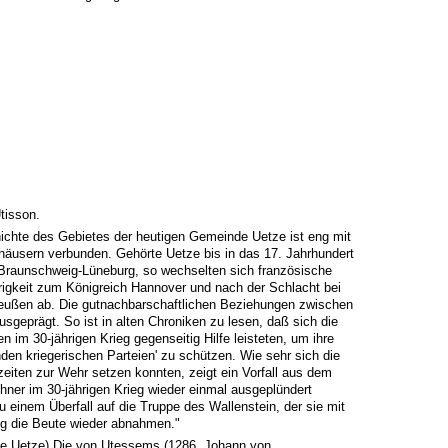
tisson.
ichte des Gebietes der heutigen Gemeinde Uetze ist eng mit
rhäusern verbunden. Gehörte Uetze bis in das 17. Jahrhundert
Braunschweig-Lüneburg, so wechselten sich französische
igkeit zum Königreich Hannover und nach der Schlacht bei
eußen ab. Die gutnachbarschaftlichen Beziehungen zwischen
sgeprägt. So ist in alten Chroniken zu lesen, daß sich die
n im 30-jährigen Krieg gegenseitig Hilfe leisteten, um ihre
enden kriegerischen Parteien' zu schützen. Wie sehr sich die
eiten zur Wehr setzen konnten, zeigt ein Vorfall aus dem
hner im 30-jährigen Krieg wieder einmal ausgeplündert
 einem Überfall auf die Truppe des Wallenstein, der sie mit
g die Beute wieder abnahmen."
de Uetze) Die von Utessems (1286, Johann von