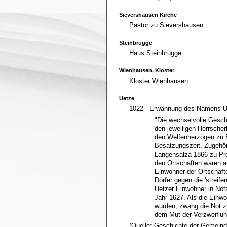
Sievershausen Kirche
Pastor zu Sievershausen
Steinbrügge
Haus Steinbrügge
Wienhausen, Kloster
Kloster Wienhausen
Uetze
1022 - Erwähnung des Namens U
"Die wechselvolle Gesch
den jeweiligen Herrsche
den Welfenherzögen zu 
Besatzungszeit, Zugehör
Langensalza 1866 zu Pr
den Ortschaften waren au
Einwohner der Ortschafte
Dörfer gegen die 'streif
Uetzer Einwohner in Notz
Jahr 1627. Als die Einwo
wurden, zwang die Not zu
dem Mut der Verzweiflun
(Quelle: Geschichte der Gemein