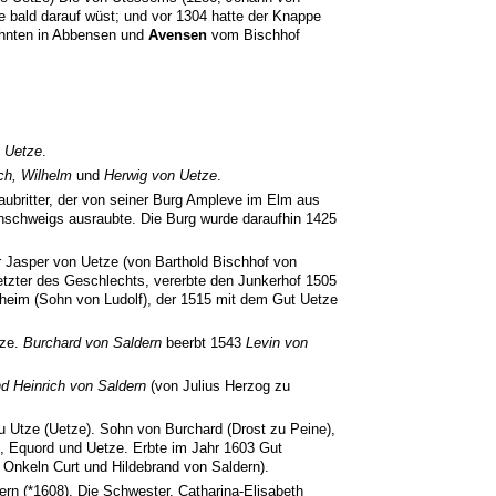
e bald darauf wüst; und vor 1304 hatte der Knappe
ehnten in Abbensen und
Avensen
vom Bischhof
 Uetze
.
ch, Wilhelm
und
Herwig von Uetze
.
Raubritter, der von seiner Burg Ampleve im Elm aus
schweigs ausraubte. Die Burg wurde daraufhin 1425
r Jasper von Uetze (von Barthold Bischhof von
letzter des Geschlechts, vererbte den Junkerhof 1505
heim (Sohn von Ludolf), der 1515 mit dem Gut Uetze
tze.
Burchard von Saldern
beerbt 1543
Levin von
nd Heinrich von Saldern
(von Julius Herzog zu
zu Utze (Uetze). Sohn von Burchard (Drost zu Peine),
 Equord und Uetze. Erbte im Jahr 1603 Gut
Onkeln Curt und Hildebrand von Saldern).
ern (*1608). Die Schwester, Catharina-Elisabeth