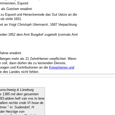
mmerstein, Equord.
 als Gutsherr erwähnt.
zu Equord und Heneckenrode das Gut Uetze an die
ob stirbt 1651.
tet an
Voigt Christoph Utermarck
, 1687 Verpachtung
werden 1852 dem Amt Burgdorf zugeteilt (vormals Amt
 Rahne erwähnt.
bergen mehr als 21 ZehntHerren verpflichtet. Wenn
n soll, dann dürfen die zu leistenden Dienste,
uragen und Kontributionen an die
Kriegsherren und
e des Landes nicht fehlen.
aunschweig & Lüneburg
ts 1385 mit dem gesamten
3;aldere heft van vns to lene
allem rechte vnde VI houe de
mer." in: Sudendorf, H.
 der Herzöge von