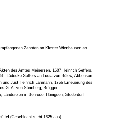
en empfangenen Zehnten an Kloster Wienhausen ab.
 Akten des Amtes Meinersen. 1687 Heinrich Seffers,
8 - Lüdecke Seffers an Lucia von Bülow, Abbensen.
n und Just Heinrich Lahmann, 1766 Erneuerung des
es G. A. von Steinberg, Brüggen.
, Ländereien in Benrode, Hänigsen, Stederdorf
ttel (Geschlecht stirbt 1625 aus)