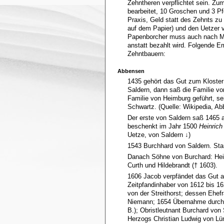
Zehntheren verpflichtet sein. Zu
bearbeitet, 10 Groschen und 3 P
Praxis, Geld statt des Zehnts zu
auf dem Papier) und den Uetzer 
Papenborcher muss auch nach Mei
anstatt bezahlt wird. Folgende E
Zehntbauern:
Abbensen
1435 gehört das Gut zum Kloster
Saldern, dann saß die Familie v
Familie von Heimburg geführt, se
Schwartz. (Quelle: Wikipedia, A
Der erste von Saldern saß 1465 
beschenkt im Jahr 1500
Heinrich
Uetze, von Saldern ↓)
1543 Burchhard von Saldern. Sta
Danach Söhne von Burchard: Heinr
Curth und Hildebrandt († 1603).
1606 Jacob verpfändet das Gut a
Zeitpfandinhaber von 1612 bis 1
von der Streithorst; dessen Ehef
Niemann; 1654 Übernahme durch 
B.); Obristleutnant Burchard vo
Herzogs Christian Ludwig von Lü