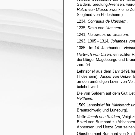
Saldern, Siedlung Avensen, wurd
Ratze von Utesse
zwei kleine Z
Siegfried von Hildesheim.)
1234,
Conradus de Utessem
.
1235,
Razo von Utessem
.
1241,
Herewicus de Utessem
.
1293, 1305 - 1314,
Johannes von
1385 - Im 14. Jahrhundert:
Heinri
Hartwich von Utzen
, ein echter 
die Bürger Magdeburgs und Braun
zerstört.
Lehnsbrief aus dem Jahr 1491 fü
Hildesheim).
Jasper von Uetze
, 
an den umündigen Levin von Velt
belehnt wird.
Die von Saldern auf dem Gut Ue
Veltheim
.
1569 Lehnsbrief für
Hillebrandt u
Braunschweig und Lüneburg).
Neffe
Jacob von Saldern
, Voigt 
Enkel von Burchard zu Abbensen,
Abbensen und Uetze (von seinen 
Obristleutnant Burchard von Sald