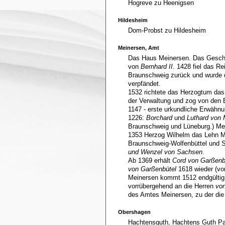
Hogreve zu Heenigsen
Hildesheim
Dom-Probst zu Hildesheim
Meinersen, Amt
Das Haus Meinersen. Das Gesch
von
Bernhard II
. 1428 fiel das R
Braunschweig zurück und wurde d
verpfändet.
1532 richtete das Herzogtum das
der Verwaltung und zog von den 
1147 - erste urkundliche Erwähn
1226:
Borchard
und
Luthard von 
Braunschweig und Lüneburg.) Mei
1353 Herzog Wilhelm das Lehn M
Braunschweig-Wolfenbüttel und 
und Wenzel von Sachsen
.
Ab 1369 erhält
Cord von Garßenb
von Garßenbütel
1618 wieder (vo
Meinersen kommt 1512 endgültig
vorrübergehend an die Herren
von
des Amtes Meinersen, zu der die 
Obershagen
Hachtensguth, Hachtens Guth P