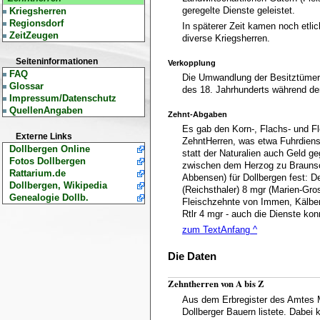
geregelte Dienste geleistet.
Kriegsherren
Regionsdorf
In späterer Zeit kamen noch etli
ZeitZeugen
diverse Kriegsherren.
Seiteninformationen
Verkopplung
FAQ
Die Umwandlung der Besitztümer 
Glossar
des 18. Jahrhunderts während der
Impressum/Datenschutz
QuellenAngaben
Zehnt-Abgaben
Es gab den Korn-, Flachs- und F
Externe Links
ZehntHerren, was etwa Fuhrdienst
Dollbergen Online
statt der Naturalien auch Geld g
Fotos Dollbergen
zwischen dem Herzog zu Braunsc
Rattarium.de
Abbensen) für Dollbergen fest: De
Dollbergen, Wikipedia
(Reichsthaler) 8 mgr (Marien-Gro
Genealogie Dollb.
Fleischzehnte von Immen, Kälbe
Rtlr 4 mgr - auch die Dienste ko
zum TextAnfang ^
Die Daten
Zehntherren von A bis Z
Aus dem Erbregister des Amtes 
Dollberger Bauern listete. Dabei