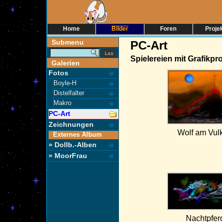
Home
Bilder
Foren
Proje
Submenu
PC-Art
Spielereien mit Grafik
Galerien
Fotos
Boyle-H
Distelfalter
Makro
PC-Art
Zeichnungen
Wolf am Vul
Externes Album
» Dollb.-Alben
» MoorFrau
Nachtpfer